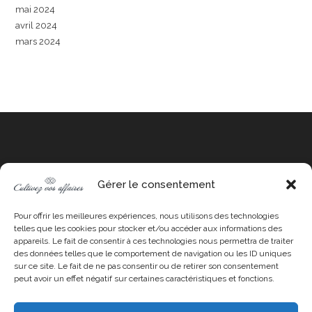
mai 2024
avril 2024
mars 2024
Gérer le consentement
Instagram
LinkedIn
YouTube
Pour offrir les meilleures expériences, nous utilisons des technologies
telles que les cookies pour stocker et/ou accéder aux informations des
appareils. Le fait de consentir à ces technologies nous permettra de traiter
des données telles que le comportement de navigation ou les ID uniques
sur ce site. Le fait de ne pas consentir ou de retirer son consentement
Stratégie commerciale
peut avoir un effet négatif sur certaines caractéristiques et fonctions.
Formations
Formation Plan d’action commercial Toulouse
Formation « Booste ta prospection avec l’IA » Toulouse