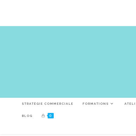
Skip
to
content
STRATÉGIE COMMERCIALE
FORMATIONS
ATEL
0
BLOG